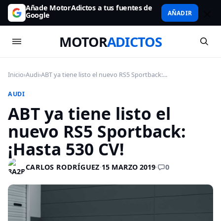
Añade MotorAdictos a tus fuentes de
AÑADIR
Google
MOTOR
ADICTOS
Inicio
›
Audi
›
ABT ya tiene listo el nuevo RS5 Sportback:...
AUDI
ABT ya tiene listo el
nuevo RS5 Sportback:
¡Hasta 530 CV!
0
CARLOS RODRÍGUEZ
·
15 MARZO 2019
·