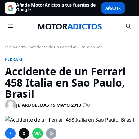
Añade MotorAdictos a tus fuentes de
AÑADIR
Google
MOTOR
ADICTOS
Inicio
›
Ferrari
›
Accidente de un Ferrari 458 Italia en Sao...
FERRARI
Accidente de un Ferrari
458 Italia en Sao Paulo,
Brasil
0
JL ARBOLEDAS
·
15 MAYO 2013
·
F
X
WA
@