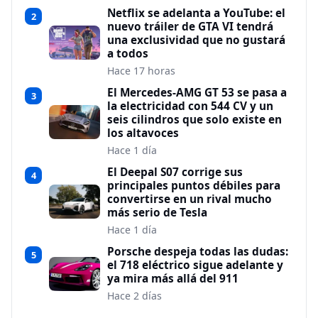
Netflix se adelanta a YouTube: el
2
nuevo tráiler de GTA VI tendrá
una exclusividad que no gustará
a todos
Hace 17 horas
El Mercedes-AMG GT 53 se pasa a
3
la electricidad con 544 CV y un
seis cilindros que solo existe en
los altavoces
Hace 1 día
El Deepal S07 corrige sus
4
principales puntos débiles para
convertirse en un rival mucho
más serio de Tesla
Hace 1 día
Porsche despeja todas las dudas:
5
el 718 eléctrico sigue adelante y
ya mira más allá del 911
Hace 2 días