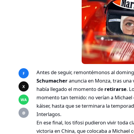
Antes de seguir, remontémonos al domin
F
Schumacher
anuncia en Monza, tras una v
X
había llegado el momento de
retirarse
. L
momento tan temido: no verían a Michael
WA
káiser, hasta que se terminara la temporada
@
Interlagos.
En ese final, los tifosi pudieron vivir toda
victoria en China, que colocaba a Michael c