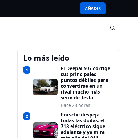
AÑADIR
Lo más leído
El Deepal S07 corrige
1
sus principales
puntos débiles para
convertirse en un
rival mucho más
serio de Tesla
Hace 23 horas
Porsche despeja
2
todas las dudas: el
718 eléctrico sigue
adelante y ya mira