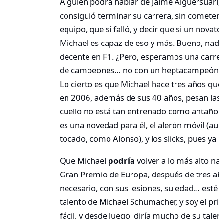
Alguien podrá hablar de Jaime Alguersuari,
consiguió terminar su carrera, sin comete
equipo, que sí falló, y decir que si un nov
Michael es capaz de eso y más. Bueno, na
decente en F1. ¿Pero, esperamos una carr
de campeones… no con un heptacampeón co
Lo cierto es que Michael hace tres años qu
en 2006, además de sus 40 años, pesan las
cuello no está tan entrenado como antaño p
es una novedad para él, el alerón móvil (a
tocado, como Alonso), y los slicks, pues ya 
Que Michael
podría
volver a lo más alto 
Gran Premio de Europa, después de tres añ
necesario, con sus lesiones, su edad… esté
talento de Michael Schumacher, y soy el pr
fácil, y desde luego, diría mucho de su tale