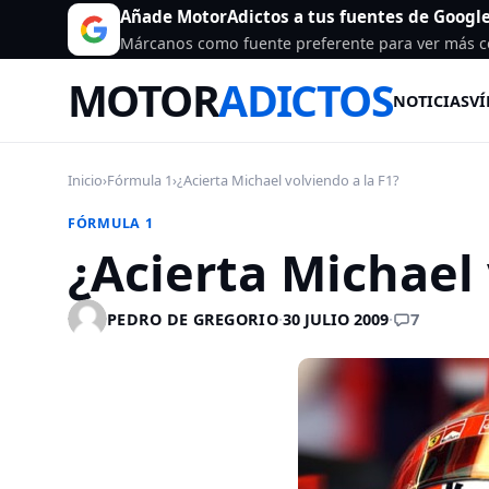
Añade MotorAdictos a tus fuentes de Googl
Márcanos como fuente preferente para ver más c
MOTOR
ADICTOS
NOTICIAS
VÍ
Inicio
›
Fórmula 1
›
¿Acierta Michael volviendo a la F1?
FÓRMULA 1
¿Acierta Michael 
7
PEDRO DE GREGORIO
·
30 JULIO 2009
·