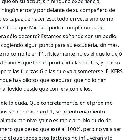
 que en su debut, sin ninguna experiencia,
r ningún error y por delante de su compañero de
ato es capaz de hacer eso, todo un veterano como
die duda que Michael podrá cumplir un papel
era sólo decente? Estamos soñando con un podio
giendo algún punto para su escudería, sin más.
e no compite en F1, físicamente no es el que lo dejó
 lesiones que le han producido las motos, y que su
ara las fuerzas G a las que va a someterse. El KERS
unque hay pilotos que aseguran que no lo han
ha llovido desde que corriera con ellos.
nadie lo duda. Que concretamente, en el próximo
os sin competir en F1, sin el entrenamiento
 al máximo nivel ya no es tan claro. No dudo del
imero que deseo que esté al 100%, pero no va a ser
nto el que todos esos factores no influyeran y lo