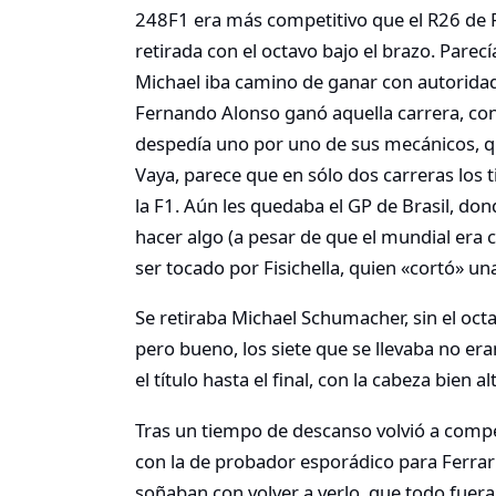
248F1 era más competitivo que el R26 de 
retirada con el octavo bajo el brazo. Pare
Michael iba camino de ganar con autoridad…
Fernando Alonso ganó aquella carrera, con
despedía uno por uno de sus mecánicos, qui
Vaya, parece que en sólo dos carreras los t
la F1. Aún les quedaba el GP de Brasil, don
hacer algo (a pesar de que el mundial era c
ser tocado por Fisichella, quien «cortó» un
Se retiraba Michael Schumacher, sin el oct
pero bueno, los siete que se llevaba no er
el título hasta el final, con la cabeza bien al
Tras un tiempo de descanso volvió a compe
con la de probador esporádico para Ferrar
soñaban con volver a verlo, que todo fuer