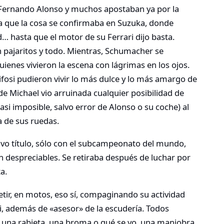
Fernando Alonso y muchos apostaban ya por la
cía que la cosa se confirmaba en Suzuka, donde
 hasta que el motor de su Ferrari dijo basta.
 pajaritos y todo. Mientras, Schumacher se
enes vivieron la escena con lágrimas en los ojos.
ifosi pudieron vivir lo más dulce y lo más amargo de
de Michael vio arruinada cualquier posibilidad de
asi imposible, salvo error de Alonso o su coche) al
a de sus ruedas.
avo título, sólo con el subcampeonato del mundo,
an despreciables. Se retiraba después de luchar por
ta.
tir, en motos, eso sí, compaginando su actividad
i, además de «asesor» de la escudería. Todos
a una rabieta, una broma o qué se yo, una maniobra