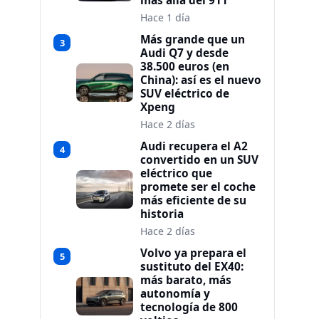
más allá del 911
Hace 1 día
Más grande que un
3
Audi Q7 y desde
38.500 euros (en
China): así es el nuevo
SUV eléctrico de
Xpeng
Hace 2 días
Audi recupera el A2
4
convertido en un SUV
eléctrico que
promete ser el coche
más eficiente de su
historia
Hace 2 días
Volvo ya prepara el
5
sustituto del EX40:
más barato, más
autonomía y
tecnología de 800