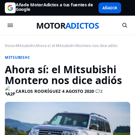
Añade MotorAdictos a tus fuentes de
AÑADIR
Google
MOTOR
ADICTOS
Inicio
›
Mitsubishi
›
Ahora sí: el Mitsubishi Montero nos dice adiós
MITSUBISHI
Ahora sí: el Mitsubishi
Montero nos dice adiós
2
CARLOS RODRÍGUEZ
·
4 AGOSTO 2020
·