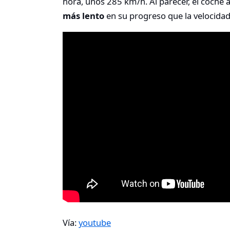
hora, unos 285 km/h. Al parecer, el coche 
más lento
en su progreso que la velocidad
Vía:
youtube