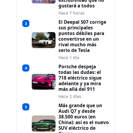
exclusividad que no
gustará a todos
Hace 7 horas
El Deepal S07 corrige
3
sus principales
puntos débiles para
convertirse en un
rival mucho más
serio de Tesla
Hace 1 día
Porsche despeja
4
todas las dudas: el
718 eléctrico sigue
adelante y ya mira
más allá del 911
Hace 2 días
Más grande que un
5
Audi Q7 y desde
38.500 euros (en
China): así es el nuevo
SUV eléctrico de