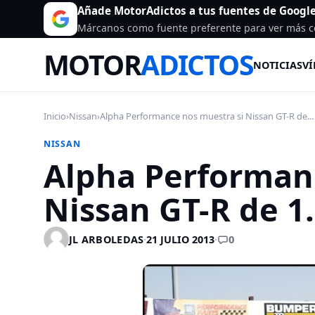
Añade MotorAdictos a tus fuentes de Googl
Márcanos como fuente preferente para ver más c
MOTOR
ADICTOS
NOTICIAS
VÍ
Inicio
›
Nissan
›
Alpha Performance nos muestra si Nissan GT-R de...
NISSAN
Alpha Performan
Nissan GT-R de 1
0
JL ARBOLEDAS
·
21 JULIO 2013
·