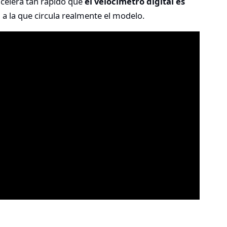
acelera tan rápido que
el velocímetro digital es
 a la que circula realmente el modelo.