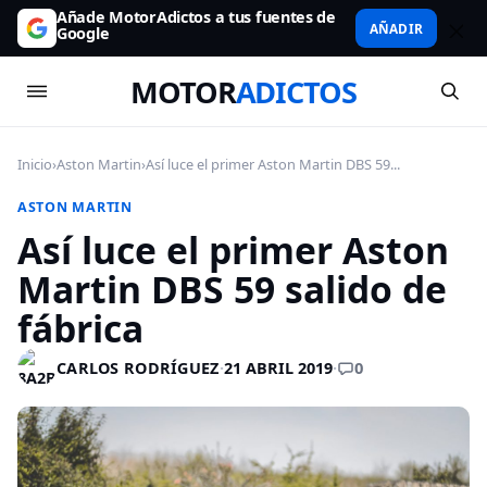
Añade MotorAdictos a tus fuentes de
AÑADIR
Google
MOTOR
ADICTOS
Inicio
›
Aston Martin
›
Así luce el primer Aston Martin DBS 59...
ASTON MARTIN
Así luce el primer Aston
Martin DBS 59 salido de
fábrica
0
CARLOS RODRÍGUEZ
·
21 ABRIL 2019
·