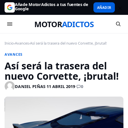
Añade MotorAdictos a tus fuentes de
AÑADIR
Google
MOTOR
ADICTOS
Inicio
›
Avances
›
Así será la trasera del nuevo Corvette, ¡brutal!
AVANCES
Así será la trasera del
nuevo Corvette, ¡brutal!
0
DANIEL PIÑAS
·
11 ABRIL 2019
·