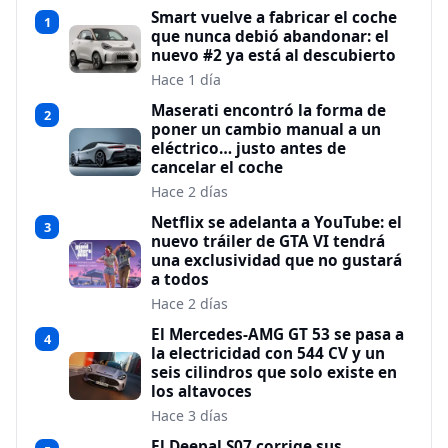
Smart vuelve a fabricar el coche
1
que nunca debió abandonar: el
nuevo #2 ya está al descubierto
Hace 1 día
Maserati encontró la forma de
2
poner un cambio manual a un
eléctrico… justo antes de
cancelar el coche
Hace 2 días
Netflix se adelanta a YouTube: el
3
nuevo tráiler de GTA VI tendrá
una exclusividad que no gustará
a todos
Hace 2 días
El Mercedes-AMG GT 53 se pasa a
4
la electricidad con 544 CV y un
seis cilindros que solo existe en
los altavoces
Hace 3 días
El Deepal S07 corrige sus