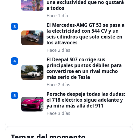
una exclusividad que no gustará
a todos
Hace 1 día
El Mercedes-AMG GT 53 se pasa a
3
la electricidad con 544 CV y un
seis cilindros que solo existe en
los altavoces
Hace 2 días
El Deepal S07 corrige sus
4
principales puntos débiles para
convertirse en un rival mucho
más serio de Tesla
Hace 2 días
Porsche despeja todas las dudas:
5
el 718 eléctrico sigue adelante y
ya mira más allá del 911
Hace 3 días
Temas del momento