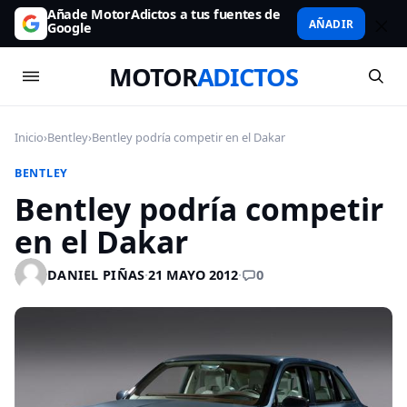
Añade MotorAdictos a tus fuentes de
AÑADIR
Google
MOTOR
ADICTOS
Inicio
›
Bentley
›
Bentley podría competir en el Dakar
BENTLEY
Bentley podría competir
en el Dakar
0
DANIEL PIÑAS
·
21 MAYO 2012
·