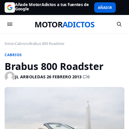
Añade MotorAdictos a tus fuentes de
AÑADIR
Google
MOTOR
ADICTOS
Inicio
›
Cabrios
›
Brabus 800 Roadster
CABRIOS
Brabus 800 Roadster
0
JL ARBOLEDAS
·
26 FEBRERO 2013
·