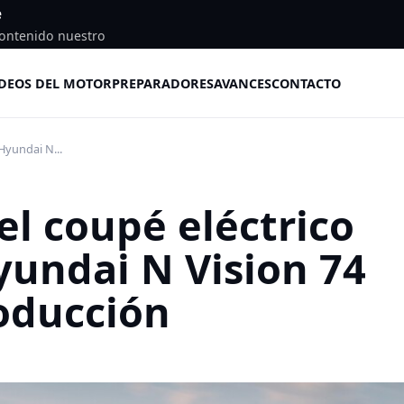
e
ontenido nuestro
DEOS DEL MOTOR
PREPARADORES
AVANCES
CONTACTO
 Hyundai N...
el coupé eléctrico
yundai N Vision 74
roducción