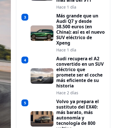
más allá del 911
Hace 1 día
Más grande que un
3
Audi Q7 y desde
38.500 euros (en
China): así es el nuevo
SUV eléctrico de
Xpeng
Hace 1 día
Audi recupera el A2
4
convertido en un SUV
eléctrico que
promete ser el coche
más eficiente de su
historia
Hace 2 días
Volvo ya prepara el
5
sustituto del EX40:
más barato, más
autonomía y
tecnología de 800