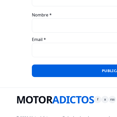
Nombre
*
Email
*
MOTOR
ADICTOS
f
x
rss