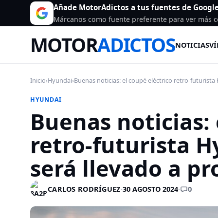
Añade MotorAdictos a tus fuentes de Googl
Márcanos como fuente preferente para ver más c
MOTOR
ADICTOS
NOTICIAS
VÍ
Inicio
›
Hyundai
›
Buenas noticias: el coupé eléctrico retro-futurista
HYUNDAI
Buenas noticias: 
retro-futurista H
será llevado a p
0
CARLOS RODRÍGUEZ
·
30 AGOSTO 2024
·