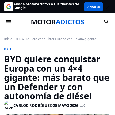
Añade MotorAdictos a tus fuentes de
AÑADIR
Google
MOTOR
ADICTOS
Inicio
›
BYD
›
BYD quiere conquistar Europa con un 4×4 gigante:...
BYD
BYD quiere conquistar
Europa con un 4×4
gigante: más barato que
un Defender y con
autonomía de diésel
0
CARLOS RODRÍGUEZ
·
20 MAYO 2026
·