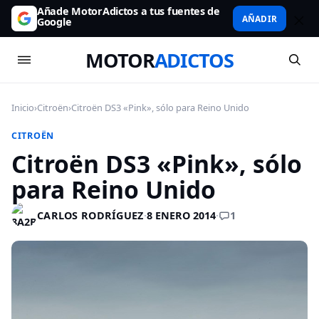
Añade MotorAdictos a tus fuentes de
AÑADIR
Google
MOTOR
ADICTOS
Inicio
›
Citroën
›
Citroën DS3 «Pink», sólo para Reino Unido
CITROËN
Citroën DS3 «Pink», sólo
para Reino Unido
1
CARLOS RODRÍGUEZ
·
8 ENERO 2014
·