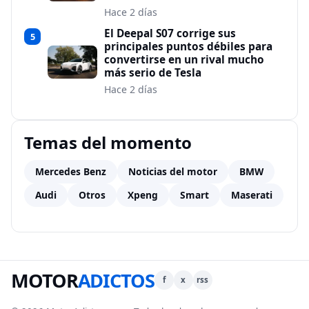
Hace 2 días
El Deepal S07 corrige sus
5
principales puntos débiles para
convertirse en un rival mucho
más serio de Tesla
Hace 2 días
Temas del momento
Mercedes Benz
Noticias del motor
BMW
Audi
Otros
Xpeng
Smart
Maserati
MOTOR
ADICTOS
f
x
rss