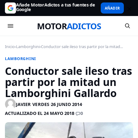
Añade MotorAdictos a tus fuentes de
AÑADIR
Google
MOTOR
ADICTOS
Inicio
›
Lamborghini
›
Conductor sale ileso tras partir por la mitad...
LAMBORGHINI
Conductor sale ileso tras
partir por la mitad un
Lamborghini Gallardo
JAVIER VERDES
·
26 JUNIO 2014
·
0
ACTUALIZADO EL 24 MAYO 2018
·