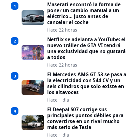
Maserati encontró la forma de
1
poner un cambio manual a un
eléctrico… justo antes de
cancelar el coche
Hace 22 horas
Netflix se adelanta a YouTube: el
2
nuevo tráiler de GTA VI tendrá
una exclusividad que no gustará
a todos
Hace 22 horas
El Mercedes-AMG GT 53 se pasa a
3
la electricidad con 544 CV y un
seis cilindros que solo existe en
los altavoces
Hace 1 día
El Deepal S07 corrige sus
4
principales puntos débiles para
convertirse en un rival mucho
más serio de Tesla
Hace 1 día