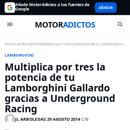
Añade MotorAdictos a tus fuentes de
AÑADIR
Google
MOTOR
ADICTOS
Inicio
›
Lamborghini
›
Multiplica por tres la potencia de tu Lamborghini...
LAMBORGHINI
Multiplica por tres la
potencia de tu
Lamborghini Gallardo
gracias a Underground
Racing
0
JL ARBOLEDAS
·
29 AGOSTO 2014
·