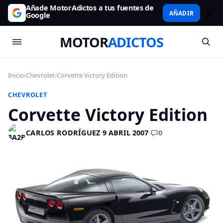
Añade MotorAdictos a tus fuentes de
AÑADIR
Google
MOTOR
ADICTOS
Inicio
›
Chevrolet
›
Corvette Victory Edition
CHEVROLET
Corvette Victory Edition
0
CARLOS RODRÍGUEZ
·
9 ABRIL 2007
·