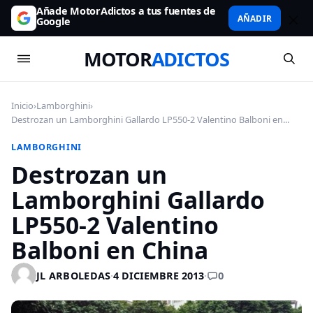
Añade MotorAdictos a tus fuentes de
AÑADIR
Google
MOTOR
ADICTOS
Inicio
›
Lamborghini
›
Destrozan un Lamborghini Gallardo LP550-2 Valentino Balboni en...
LAMBORGHINI
Destrozan un
Lamborghini Gallardo
LP550-2 Valentino
Balboni en China
0
JL ARBOLEDAS
·
4 DICIEMBRE 2013
·