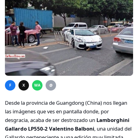
F
X
WA
@
Desde la provincia de Guangdong (China) nos llegan
las imágenes que ves en pantalla donde, por
desgracia, acaba de ser destrozado un
Lamborghini
Gallardo LP550-2 Valentino Balboni
, una unidad del
Gallardo perteneciente a una edición muy limitada