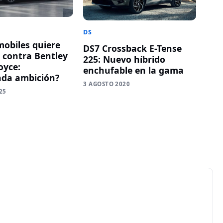
DS
obiles quiere
DS7 Crossback E-Tense
 contra Bentley
225: Nuevo híbrido
oyce:
enchufable en la gama
da ambición?
3 AGOSTO 2020
25