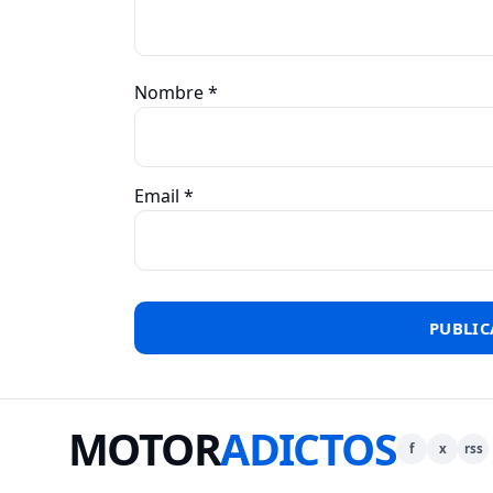
Nombre
*
Email
*
MOTOR
ADICTOS
f
x
rss