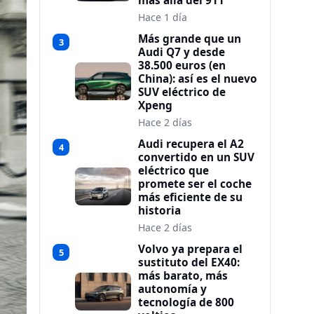
más allá del 911
Hace 1 día
Más grande que un
3
Audi Q7 y desde
38.500 euros (en
China): así es el nuevo
SUV eléctrico de
Xpeng
Hace 2 días
Audi recupera el A2
4
convertido en un SUV
eléctrico que
promete ser el coche
más eficiente de su
historia
Hace 2 días
Volvo ya prepara el
5
sustituto del EX40:
más barato, más
autonomía y
tecnología de 800