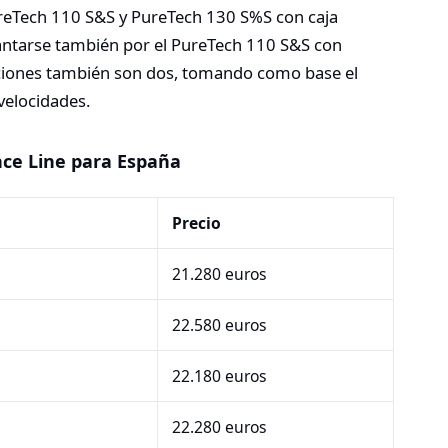
ureTech 110 S&S y PureTech 130 S%S con caja
antarse también por el PureTech 110 S&S con
pciones también son dos, tomando como base el
velocidades.
nce Line para España
Precio
21.280 euros
22.580 euros
22.180 euros
22.280 euros