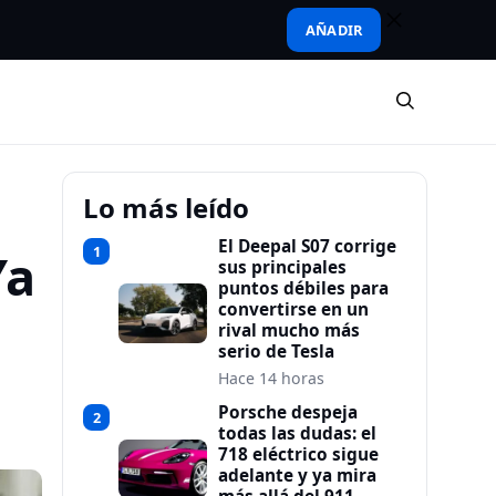
AÑADIR
Lo más leído
El Deepal S07 corrige
1
Ya
sus principales
puntos débiles para
convertirse en un
rival mucho más
serio de Tesla
Hace 14 horas
Porsche despeja
2
todas las dudas: el
718 eléctrico sigue
adelante y ya mira