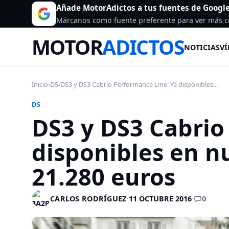
Añade MotorAdictos a tus fuentes de Googl
Márcanos como fuente preferente para ver más c
MOTOR
ADICTOS
NOTICIAS
VÍ
Inicio
›
DS
›
DS3 y DS3 Cabrio Performance Line: Ya disponibles...
DS
DS3 y DS3 Cabrio
disponibles en n
21.280 euros
0
CARLOS RODRÍGUEZ
·
11 OCTUBRE 2016
·