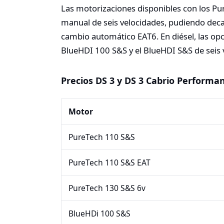
Las motorizaciones disponibles con los P
manual de seis velocidades, pudiendo dec
cambio automático EAT6. En diésel, las o
BlueHDI 100 S&S y el BlueHDI S&S de seis 
Precios DS 3 y DS 3 Cabrio Performa
Motor
PureTech 110 S&S
PureTech 110 S&S EAT
PureTech 130 S&S 6v
BlueHDi 100 S&S