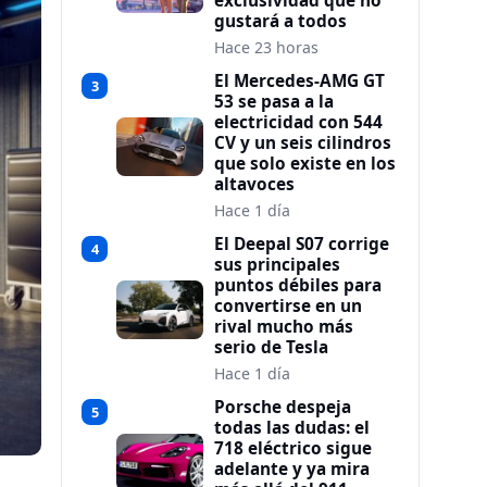
exclusividad que no
gustará a todos
Hace 23 horas
El Mercedes-AMG GT
3
53 se pasa a la
electricidad con 544
CV y un seis cilindros
que solo existe en los
altavoces
Hace 1 día
El Deepal S07 corrige
4
sus principales
puntos débiles para
convertirse en un
rival mucho más
serio de Tesla
Hace 1 día
Porsche despeja
5
todas las dudas: el
718 eléctrico sigue
adelante y ya mira