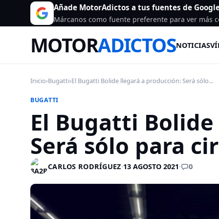
Añade MotorAdictos a tus fuentes de Googl
Márcanos como fuente preferente para ver más c
MOTOR
ADICTOS
NOTICIAS
VÍ
Inicio
›
Bugatti
›
El Bugatti Bolide llegará a producción: Será sólo...
BUGATTI
El Bugatti Bolide
Será sólo para ci
0
CARLOS RODRÍGUEZ
·
13 AGOSTO 2021
·