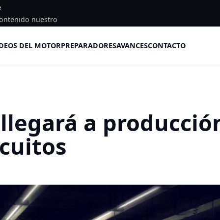
e
ontenido nuestro
DEOS DEL MOTOR
PREPARADORES
AVANCES
CONTACTO
 llegará a producció
rcuitos