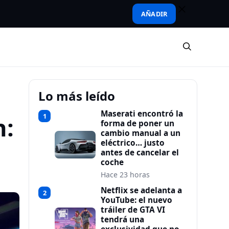
AÑADIR
Lo más leído
Maserati encontró la
1
n:
forma de poner un
cambio manual a un
eléctrico… justo
antes de cancelar el
coche
Hace 23 horas
Netflix se adelanta a
2
YouTube: el nuevo
tráiler de GTA VI
tendrá una