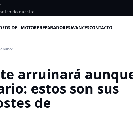
e
ontenido nuestro
DEOS DEL MOTOR
PREPARADORES
AVANCES
CONTACTO
onario:...
e te arruinará aunqu
rio: estos son sus
ostes de