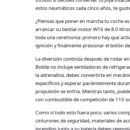
estos neumáticos cada cinco años, te gust
¿Piensas que poner en marcha tu coche es t
arrancar su bestial motor W16 de 8.0 litro
toda una ceremonia: primero hay que activar
ignición y finalmente presionar el botón de
La diversión continúa después de rodar en p
Bolide no incluye ventiladores de refrigerac
la adrenalina, debes convertirte en mecáni
específicos y esperar pacientemente duran
propulsión se enfría
.
Mientras tanto, pued
con combustible de competición de 110 oc
Como si todo esto fuera poco, varios comp
cinturones de seguridad, materiales de aco
incendios junto a su batería deben reemp