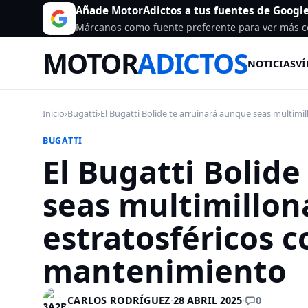
Añade MotorAdictos a tus fuentes de Googl
Márcanos como fuente preferente para ver más c
MOTOR
ADICTOS
NOTICIAS
VÍ
Inicio
›
Bugatti
›
El Bugatti Bolide te arruinará aunque seas multimill
BUGATTI
El Bugatti Bolid
seas multimillona
estratosféricos c
mantenimiento
0
CARLOS RODRÍGUEZ
·
28 ABRIL 2025
·