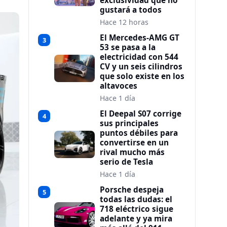
exclusividad que no
gustará a todos
Hace 12 horas
El Mercedes-AMG GT
3
53 se pasa a la
electricidad con 544
CV y un seis cilindros
que solo existe en los
altavoces
Hace 1 día
El Deepal S07 corrige
4
sus principales
puntos débiles para
convertirse en un
rival mucho más
serio de Tesla
Hace 1 día
Porsche despeja
5
todas las dudas: el
718 eléctrico sigue
adelante y ya mira