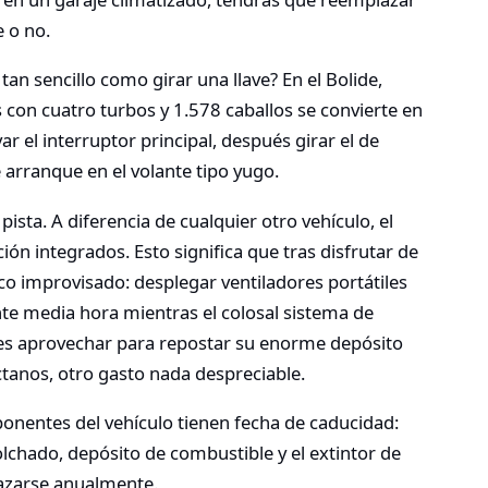
e o no
.
an sencillo como girar una llave? En el Bolide,
s con cuatro turbos y 1.578 caballos se convierte en
 el interruptor principal, después girar el de
 arranque en el volante tipo yugo.
ista. A diferencia de cualquier otro vehículo, el
ión integrados. Esto significa que tras disfrutar de
co improvisado: desplegar ventiladores portátiles
te media hora mientras el colosal sistema de
es aprovechar para repostar su enorme depósito
tanos, otro gasto nada despreciable
.
onentes del vehículo tienen fecha de caducidad:
lchado, depósito de combustible y el extintor de
lazarse anualmente
.