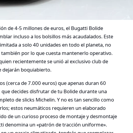
ión de 4-5 millones de euros, el Bugatti Bolide
lar incluso a los bolsillos más acaudalados. Este
limitada a solo 40 unidades en todo el planeta, no
o también por lo que cuesta mantenerlo operativo.
uien recientemente se unió al exclusivo club de
e dejarán boquiabierto.
os (cerca de 7.000 euros) que apenas duran 60
z que decides disfrutar de tu Bolide durante una
mpleto de slicks Michelin
.
Y no es tan sencillo como
arlos; estos neumáticos requieren un elaborado
uido de un curioso proceso de montaje y desmontaje
atti denomina un «patrón de tracción uniforme»
.
ta en un garaje climatizado, tendrás que reemplazar