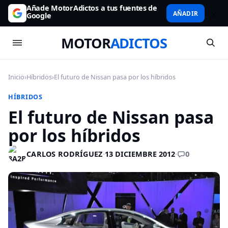
Añade MotorAdictos a tus fuentes de
AÑADIR
Google
MOTOR
ADICTOS
Inicio
›
Híbridos
›
El futuro de Nissan pasa por los híbridos
HÍBRIDOS
El futuro de Nissan pasa
por los híbridos
0
CARLOS RODRÍGUEZ
·
13 DICIEMBRE 2012
·