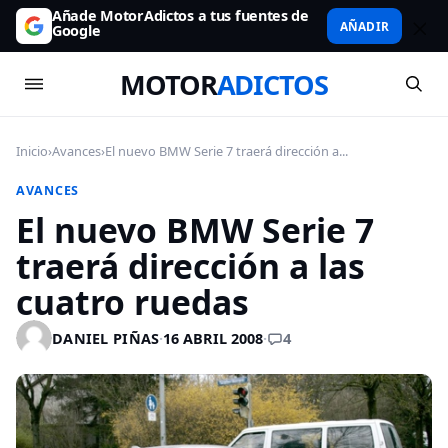
Añade MotorAdictos a tus fuentes de
AÑADIR
Google
MOTOR
ADICTOS
Inicio
›
Avances
›
El nuevo BMW Serie 7 traerá dirección a...
AVANCES
El nuevo BMW Serie 7
traerá dirección a las
cuatro ruedas
4
DANIEL PIÑAS
·
16 ABRIL 2008
·