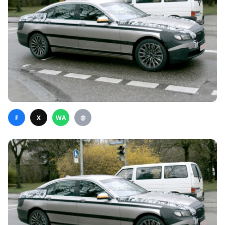
F
X
WA
@