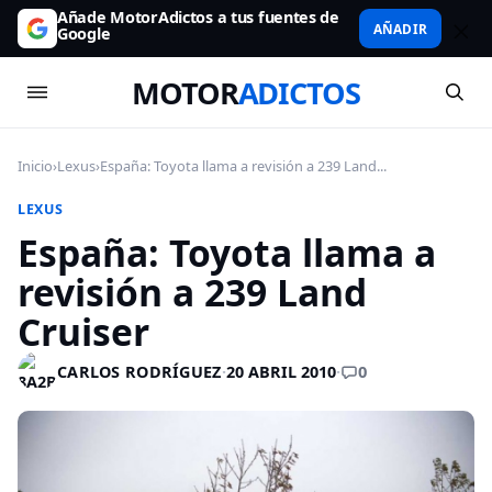
Añade MotorAdictos a tus fuentes de
AÑADIR
Google
MOTOR
ADICTOS
Inicio
›
Lexus
›
España: Toyota llama a revisión a 239 Land...
LEXUS
España: Toyota llama a
revisión a 239 Land
Cruiser
0
CARLOS RODRÍGUEZ
·
20 ABRIL 2010
·