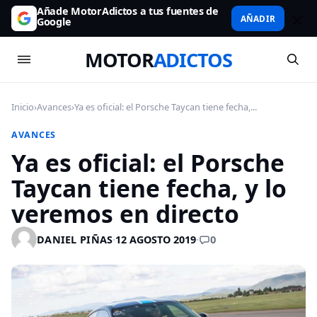
Añade MotorAdictos a tus fuentes de
AÑADIR
Google
MOTOR
ADICTOS
Inicio
›
Avances
›
Ya es oficial: el Porsche Taycan tiene fecha,...
AVANCES
Ya es oficial: el Porsche
Taycan tiene fecha, y lo
veremos en directo
0
DANIEL PIÑAS
·
12 AGOSTO 2019
·