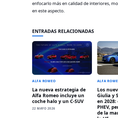
enfocarlo más en calidad de interiores, m
en este aspecto.
ENTRADAS RELACIONADAS
ALFA ROM
ALFA ROMEO
Los nuev
La nueva estrategia de
Giulia y 
Alfa Romeo incluye un
en 2028: 
coche halo y un C-SUV
PHEV, per
22 MAYO 2026
de la ma