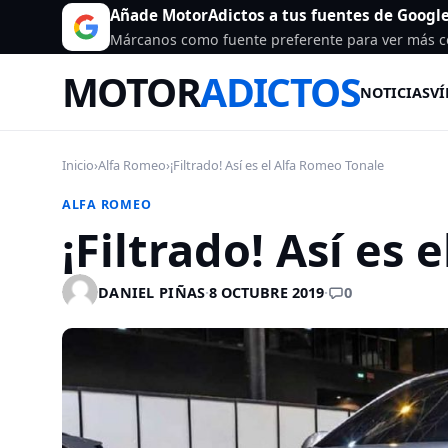
Añade MotorAdictos a tus fuentes de Googl
Márcanos como fuente preferente para ver más c
MOTOR
ADICTOS
NOTICIAS
VÍ
Inicio
›
Alfa Romeo
›
¡Filtrado! Así es el Alfa Romeo Tonale
ALFA ROMEO
¡Filtrado! Así es
0
DANIEL PIÑAS
·
8 OCTUBRE 2019
·