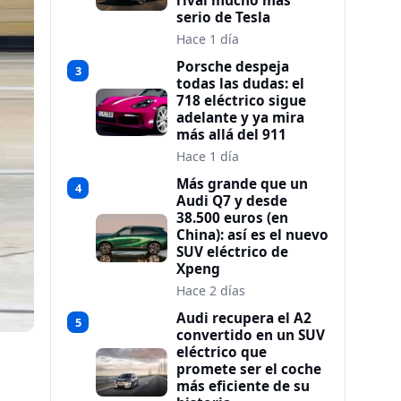
rival mucho más
serio de Tesla
Hace 1 día
Porsche despeja
3
todas las dudas: el
718 eléctrico sigue
adelante y ya mira
más allá del 911
Hace 1 día
Más grande que un
4
Audi Q7 y desde
38.500 euros (en
China): así es el nuevo
SUV eléctrico de
Xpeng
Hace 2 días
Audi recupera el A2
5
convertido en un SUV
eléctrico que
promete ser el coche
más eficiente de su