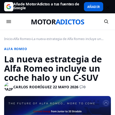
Añade MotorAdictos a tus fuentes de
AÑADIR
Google
MOTOR
ADICTOS
Inicio
›
Alfa Romeo
›
La nueva estrategia de Alfa Romeo incluye un...
ALFA ROMEO
La nueva estrategia de
Alfa Romeo incluye un
coche halo y un C-SUV
0
CARLOS RODRÍGUEZ
·
22 MAYO 2026
·