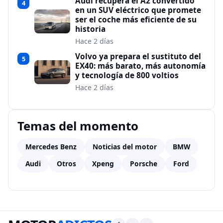
Audi recupera el A2 convertido
4
en un SUV eléctrico que promete
ser el coche más eficiente de su
historia
Hace 2 días
Volvo ya prepara el sustituto del
5
EX40: más barato, más autonomía
y tecnología de 800 voltios
Hace 2 días
Temas del momento
Mercedes Benz
Noticias del motor
BMW
Audi
Otros
Xpeng
Porsche
Ford