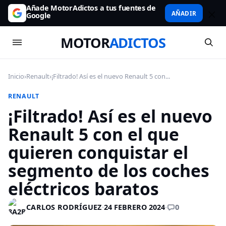
Añade MotorAdictos a tus fuentes de
AÑADIR
Google
MOTOR
ADICTOS
Inicio
›
Renault
›
¡Filtrado! Así es el nuevo Renault 5 con...
RENAULT
¡Filtrado! Así es el nuevo
Renault 5 con el que
quieren conquistar el
segmento de los coches
eléctricos baratos
0
CARLOS RODRÍGUEZ
·
24 FEBRERO 2024
·