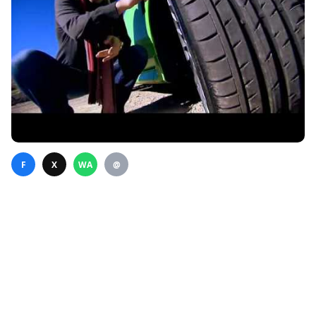
F
X
WA
@