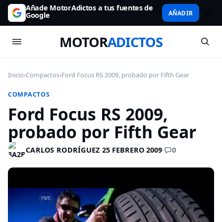
Añade MotorAdictos a tus fuentes de
AÑADIR
Google
MOTOR
ADICTOS
Inicio
›
Compactos
›
Ford Focus RS 2009, probado por Fifth Gear
COMPACTOS
Ford Focus RS 2009,
probado por Fifth Gear
0
CARLOS RODRÍGUEZ
·
25 FEBRERO 2009
·