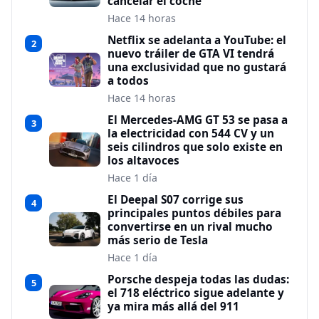
cancelar el coche
Hace 14 horas
Netflix se adelanta a YouTube: el
2
nuevo tráiler de GTA VI tendrá
una exclusividad que no gustará
a todos
Hace 14 horas
El Mercedes-AMG GT 53 se pasa a
3
la electricidad con 544 CV y un
seis cilindros que solo existe en
los altavoces
Hace 1 día
El Deepal S07 corrige sus
4
principales puntos débiles para
convertirse en un rival mucho
más serio de Tesla
Hace 1 día
Porsche despeja todas las dudas:
5
el 718 eléctrico sigue adelante y
ya mira más allá del 911