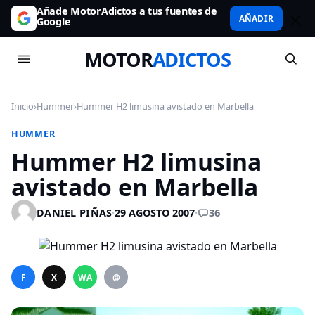
Añade MotorAdictos a tus fuentes de
AÑADIR
Google
MOTOR
ADICTOS
Inicio
›
Hummer
›
Hummer H2 limusina avistado en Marbella
HUMMER
Hummer H2 limusina
avistado en Marbella
36
DANIEL PIÑAS
·
29 AGOSTO 2007
·
F
X
WA
@