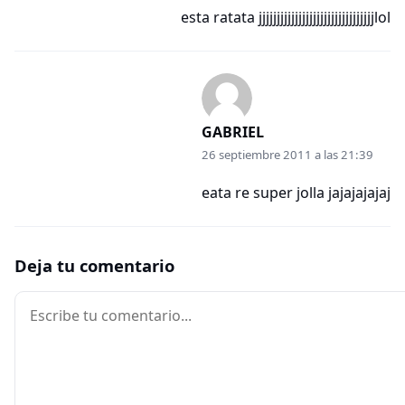
esta ratata jjjjjjjjjjjjjjjjjjjjjjjjjjjjjjjjlol
GABRIEL
26 septiembre 2011 a las 21:39
eata re super jolla jajajajajaj
Deja tu comentario
Comentario