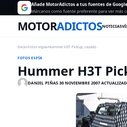
Añade MotorAdictos a tus fuentes de Googl
Márcanos como fuente preferente para ver más c
MOTOR
ADICTOS
NOTICIAS
VÍ
Inicio
›
Fotos espía
›
Hummer H3T Pickup, cazado
FOTOS ESPÍA
Hummer H3T Pick
DANIEL PIÑAS
·
30 NOVIEMBRE 2007
·
ACTUALIZAD