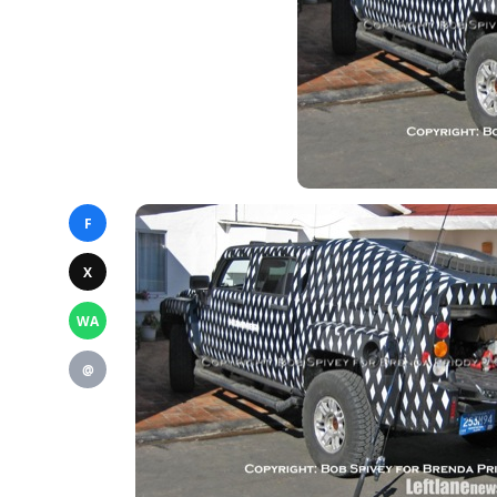
F
X
WA
@