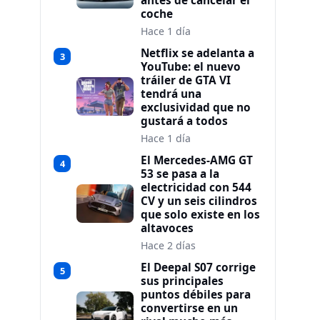
antes de cancelar el
coche
Hace 1 día
Netflix se adelanta a
3
YouTube: el nuevo
tráiler de GTA VI
tendrá una
exclusividad que no
gustará a todos
Hace 1 día
El Mercedes-AMG GT
4
53 se pasa a la
electricidad con 544
CV y un seis cilindros
que solo existe en los
altavoces
Hace 2 días
El Deepal S07 corrige
5
sus principales
puntos débiles para
convertirse en un