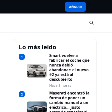
AÑADIR
Lo más leído
Smart vuelve a
1
fabricar el coche que
nunca debió
abandonar: el nuevo
#2 ya está al
descubierto
Hace 3 horas
Maserati encontró la
2
forma de poner un
cambio manual a un
eléctrico… justo