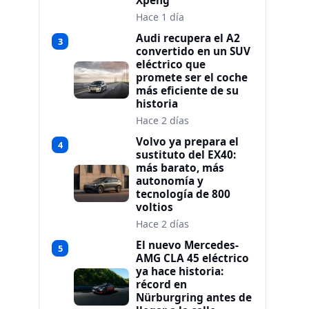
Xpeng
Hace 1 día
Audi recupera el A2
3
convertido en un SUV
eléctrico que
promete ser el coche
más eficiente de su
historia
Hace 2 días
Volvo ya prepara el
4
sustituto del EX40:
más barato, más
autonomía y
tecnología de 800
voltios
Hace 2 días
El nuevo Mercedes-
5
AMG CLA 45 eléctrico
ya hace historia:
récord en
Nürburgring antes de