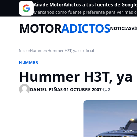
Añade MotorAdictos a tus fuentes de Googl
Márcanos como fuente preferente para ver más c
MOTOR
ADICTOS
NOTICIAS
VÍ
Inicio
›
Hummer
›
Hummer H3T, ya es oficial
HUMMER
Hummer H3T, ya e
2
DANIEL PIÑAS
·
31 OCTUBRE 2007
·