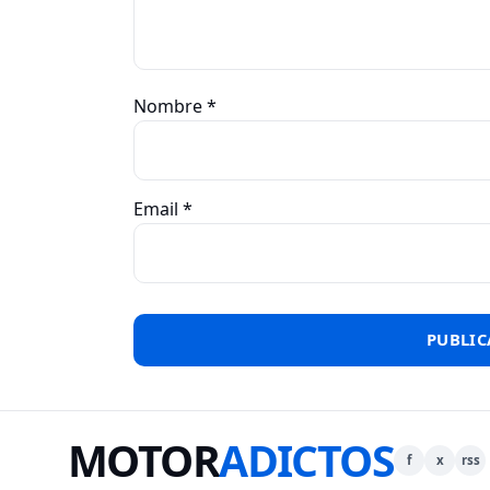
Nombre
*
Email
*
MOTOR
ADICTOS
f
x
rss