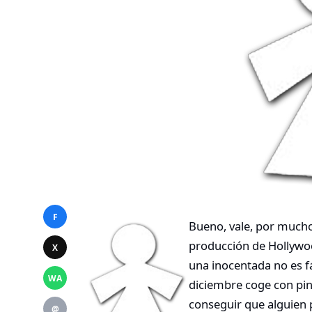
F
Bueno, vale, por mucho
producción de Hollywood
X
una inocentada no es f
WA
diciembre coge con pinz
conseguir que alguien 
@