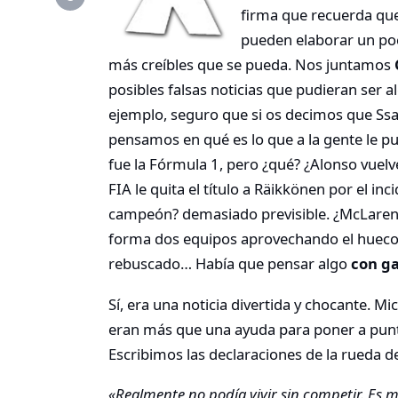
firma que recuerda qu
pueden elaborar un poc
más creíbles que se pueda. Nos juntamos
posibles falsas noticias que pudieran ser a
ejemplo, seguro que si os decimos que Ss
pensamos en qué es lo que a la gente le pu
fue la Fórmula 1, pero ¿qué? ¿Alonso vuelv
FIA le quita el título a Räikkönen por el i
campeón? demasiado previsible. ¿McLaren-M
forma dos equipos aprovechando el hueco 
rebuscado… Había que pensar algo
con g
Sí, era una noticia divertida y chocante. Mic
eran más que una ayuda para poner a punt
Escribimos las declaraciones de la rueda d
«Realmente no podía vivir sin competir. Es