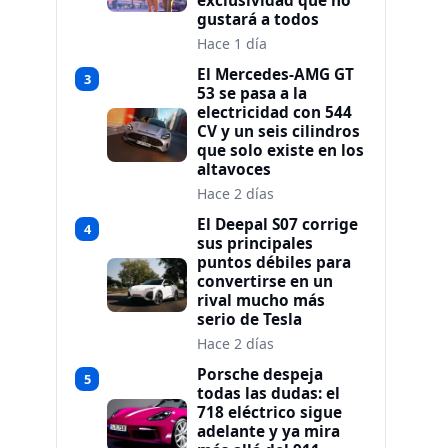
exclusividad que no
gustará a todos
Hace 1 día
El Mercedes-AMG GT
3
53 se pasa a la
electricidad con 544
CV y un seis cilindros
que solo existe en los
altavoces
Hace 2 días
El Deepal S07 corrige
4
sus principales
puntos débiles para
convertirse en un
rival mucho más
serio de Tesla
Hace 2 días
Porsche despeja
5
todas las dudas: el
718 eléctrico sigue
adelante y ya mira