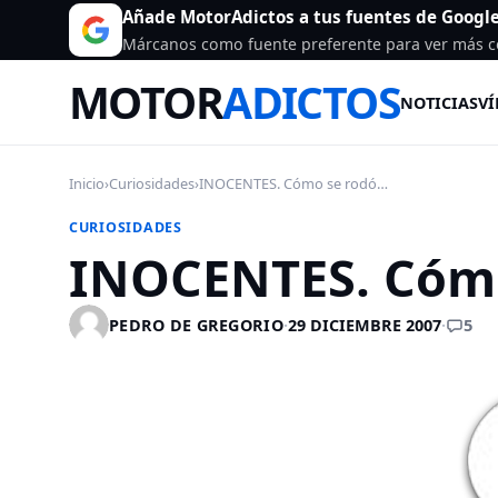
Añade MotorAdictos a tus fuentes de Googl
Márcanos como fuente preferente para ver más c
MOTOR
ADICTOS
NOTICIAS
VÍ
Inicio
›
Curiosidades
›
INOCENTES. Cómo se rodó…
CURIOSIDADES
INOCENTES. Cóm
5
PEDRO DE GREGORIO
·
29 DICIEMBRE 2007
·