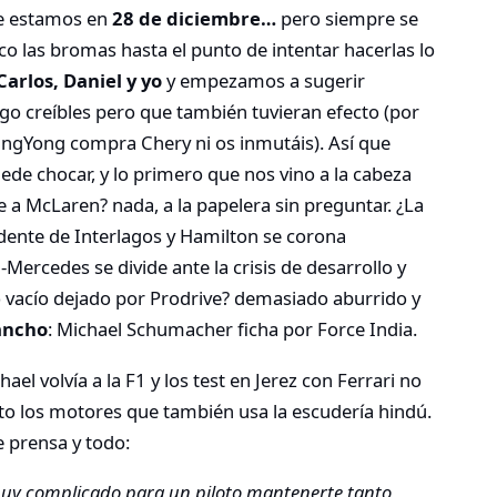
e estamos en
28 de diciembre…
pero siempre se
o las bromas hasta el punto de intentar hacerlas lo
Carlos, Daniel y yo
y empezamos a sugerir
lgo creíbles pero que también tuvieran efecto (por
angYong compra Chery ni os inmutáis). Así que
ede chocar, y lo primero que nos vino a la cabeza
e a McLaren? nada, a la papelera sin preguntar. ¿La
ncidente de Interlagos y Hamilton se corona
ercedes se divide ante la crisis de desarrollo y
vacío dejado por Prodrive? demasiado aburrido y
ancho
: Michael Schumacher ficha por Force India.
hael volvía a la F1 y los test en Jerez con Ferrari no
o los motores que también usa la escudería hindú.
e prensa y todo:
 muy complicado para un piloto mantenerte tanto