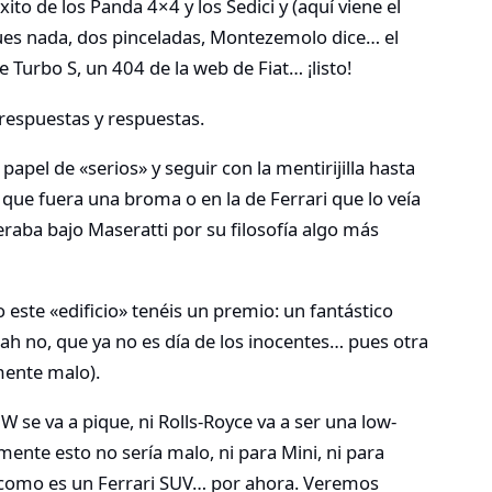
ito de los Panda 4×4 y los Sedici y (aquí viene el
Pues nada, dos pinceladas, Montezemolo dice… el
e Turbo S, un 404 de la web de Fiat… ¡listo!
respuestas y respuestas.
papel de «serios» y seguir con la mentirijilla hasta
 que fuera una broma o en la de Ferrari que lo veía
eraba bajo Maseratti por su filosofía algo más
 este «edificio» tenéis un premio: un fantástico
h no, que ya no es día de los inocentes… pues otra
mente malo).
 se va a pique, ni Rolls-Royce va a ser una low-
mente esto no sería malo, ni para Mini, ni para
 como es un Ferrari SUV… por ahora. Veremos