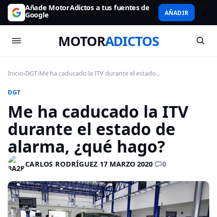
Añade MotorAdictos a tus fuentes de
AÑADIR
Google
MOTOR
ADICTOS
Inicio
›
DGT
›
Me ha caducado la ITV durante el estado...
DGT
Me ha caducado la ITV
durante el estado de
alarma, ¿qué hago?
0
CARLOS RODRÍGUEZ
·
17 MARZO 2020
·