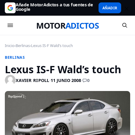
Añade MotorAdictos a tus fuentes de
AÑADIR
Google
MOTOR
ADICTOS
Inicio
›
Berlinas
›
Lexus IS-F Wald’s touch
BERLINAS
Lexus IS-F Wald’s touch
0
XAVIER RIPOLL
·
11 JUNIO 2008
·