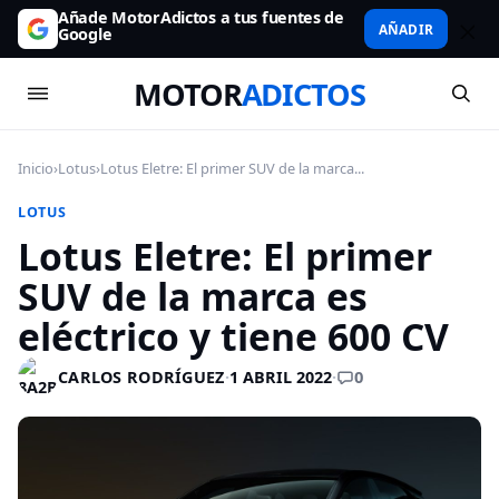
Añade MotorAdictos a tus fuentes de
AÑADIR
Google
MOTOR
ADICTOS
Inicio
›
Lotus
›
Lotus Eletre: El primer SUV de la marca...
LOTUS
Lotus Eletre: El primer
SUV de la marca es
eléctrico y tiene 600 CV
0
CARLOS RODRÍGUEZ
·
1 ABRIL 2022
·