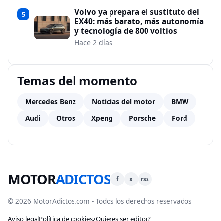
Volvo ya prepara el sustituto del
5
EX40: más barato, más autonomía
y tecnología de 800 voltios
Hace 2 días
Temas del momento
Mercedes Benz
Noticias del motor
BMW
Audi
Otros
Xpeng
Porsche
Ford
MOTOR
ADICTOS
f
x
rss
© 2026 MotorAdictos.com - Todos los derechos reservados
Aviso legal
Política de cookies
¿Quieres ser editor?