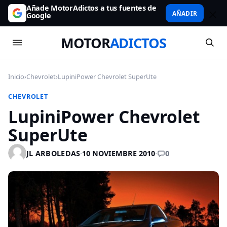
Añade MotorAdictos a tus fuentes de
AÑADIR
Google
MOTOR
ADICTOS
Inicio
›
Chevrolet
›
LupiniPower Chevrolet SuperUte
CHEVROLET
LupiniPower Chevrolet
SuperUte
0
JL ARBOLEDAS
·
10 NOVIEMBRE 2010
·