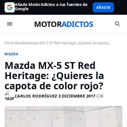
Añade MotorAdictos a tus fuentes de
AÑADIR
Google
MOTOR
ADICTOS
Inicio
›
Mazda
›
Mazda MX-5 ST Red Heritage: ¿Quieres la capota...
MAZDA
Mazda MX-5 ST Red
Heritage: ¿Quieres la
capota de color rojo?
0
CARLOS RODRÍGUEZ
·
3 DICIEMBRE 2017
·