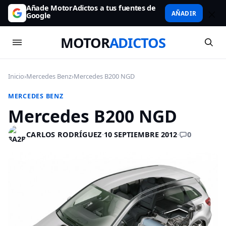
Añade MotorAdictos a tus fuentes de
AÑADIR
Google
MOTOR
ADICTOS
Inicio
›
Mercedes Benz
›
Mercedes B200 NGD
MERCEDES BENZ
Mercedes B200 NGD
0
CARLOS RODRÍGUEZ
·
10 SEPTIEMBRE 2012
·