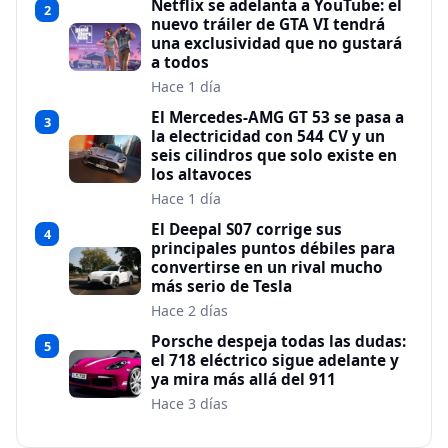
Netflix se adelanta a YouTube: el
2
nuevo tráiler de GTA VI tendrá
una exclusividad que no gustará
a todos
Hace 1 día
El Mercedes-AMG GT 53 se pasa a
3
la electricidad con 544 CV y un
seis cilindros que solo existe en
los altavoces
Hace 1 día
El Deepal S07 corrige sus
4
principales puntos débiles para
convertirse en un rival mucho
más serio de Tesla
Hace 2 días
Porsche despeja todas las dudas:
5
el 718 eléctrico sigue adelante y
ya mira más allá del 911
Hace 3 días