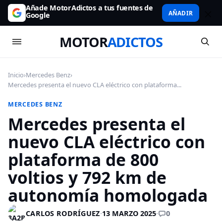
Añade MotorAdictos a tus fuentes de
AÑADIR
Google
MOTOR
ADICTOS
Inicio
›
Mercedes Benz
›
Mercedes presenta el nuevo CLA eléctrico con plataforma...
MERCEDES BENZ
Mercedes presenta el
nuevo CLA eléctrico con
plataforma de 800
voltios y 792 km de
autonomía homologada
0
CARLOS RODRÍGUEZ
·
13 MARZO 2025
·