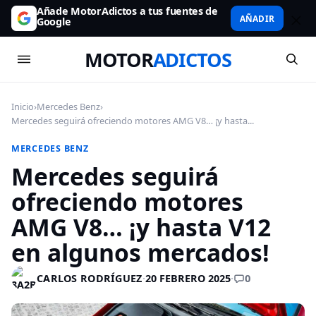
Añade MotorAdictos a tus fuentes de
AÑADIR
Google
MOTOR
ADICTOS
Inicio
›
Mercedes Benz
›
Mercedes seguirá ofreciendo motores AMG V8… ¡y hasta...
MERCEDES BENZ
Mercedes seguirá
ofreciendo motores
AMG V8… ¡y hasta V12
en algunos mercados!
0
CARLOS RODRÍGUEZ
·
20 FEBRERO 2025
·