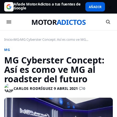
Añade MotorAdictos a tus fuentes de
AÑADIR
Google
MOTOR
ADICTOS
Inicio
›
MG
›
MG Cyberster Concept: Así es como ve MG...
MG
MG Cyberster Concept:
Así es como ve MG al
roadster del futuro
0
CARLOS RODRÍGUEZ
·
9 ABRIL 2021
·