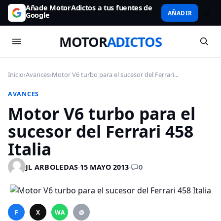
Añade MotorAdictos a tus fuentes de
AÑADIR
Google
MOTOR
ADICTOS
Inicio
›
Avances
›
Motor V6 turbo para el sucesor del Ferrari...
AVANCES
Motor V6 turbo para el
sucesor del Ferrari 458
Italia
0
JL ARBOLEDAS
·
15 MAYO 2013
·
F
X
WA
@