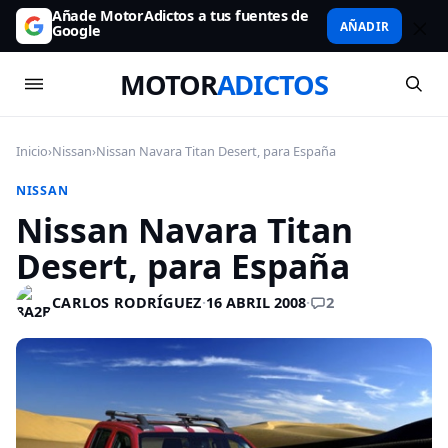
Añade MotorAdictos a tus fuentes de
AÑADIR
Google
MOTOR
ADICTOS
Inicio
›
Nissan
›
Nissan Navara Titan Desert, para España
NISSAN
Nissan Navara Titan
Desert, para España
2
CARLOS RODRÍGUEZ
·
16 ABRIL 2008
·