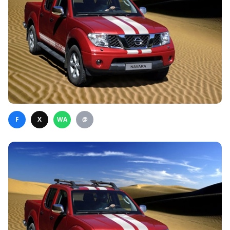
F
X
WA
@