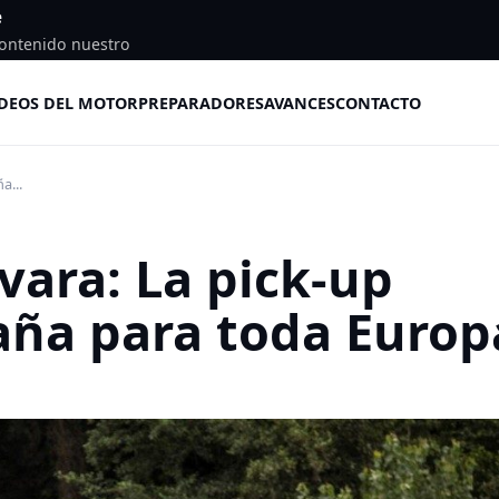
e
ontenido nuestro
DEOS DEL MOTOR
PREPARADORES
AVANCES
CONTACTO
a...
ara: La pick-up
aña para toda Europ