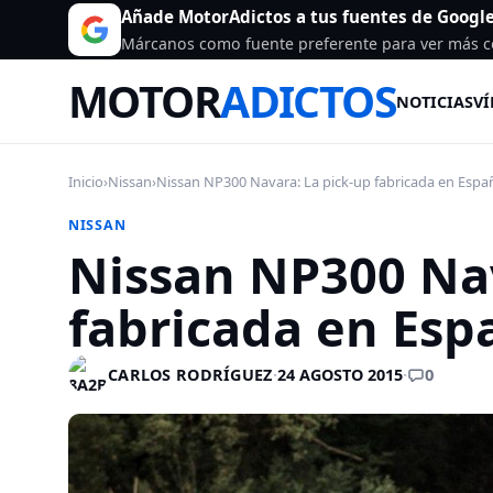
Añade MotorAdictos a tus fuentes de Googl
Márcanos como fuente preferente para ver más c
MOTOR
ADICTOS
NOTICIAS
VÍ
Inicio
›
Nissan
›
Nissan NP300 Navara: La pick-up fabricada en Españ
NISSAN
Nissan NP300 Nav
fabricada en Esp
0
CARLOS RODRÍGUEZ
·
24 AGOSTO 2015
·