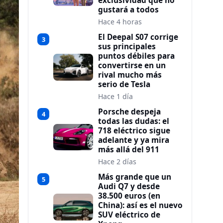
exclusividad que no
gustará a todos
Hace 4 horas
El Deepal S07 corrige
3
sus principales
puntos débiles para
convertirse en un
rival mucho más
serio de Tesla
Hace 1 día
Porsche despeja
4
todas las dudas: el
718 eléctrico sigue
adelante y ya mira
más allá del 911
Hace 2 días
Más grande que un
5
Audi Q7 y desde
38.500 euros (en
China): así es el nuevo
SUV eléctrico de