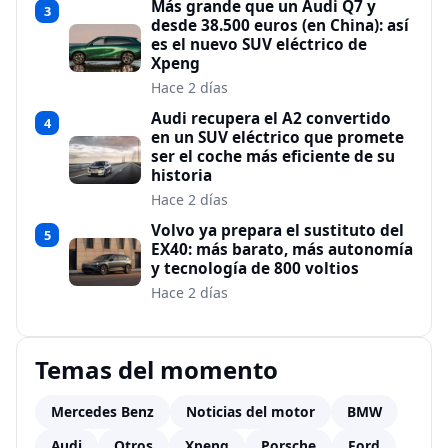
Más grande que un Audi Q7 y
3
desde 38.500 euros (en China): así
es el nuevo SUV eléctrico de
Xpeng
Hace 2 días
Audi recupera el A2 convertido
4
en un SUV eléctrico que promete
ser el coche más eficiente de su
historia
Hace 2 días
Volvo ya prepara el sustituto del
5
EX40: más barato, más autonomía
y tecnología de 800 voltios
Hace 2 días
Temas del momento
Mercedes Benz
Noticias del motor
BMW
Audi
Otros
Xpeng
Porsche
Ford