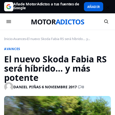
Añade MotorAdictos a tus fuentes de
AÑADIR
Google
MOTOR
ADICTOS
Inicio
›
Avances
›
El nuevo Skoda Fabia RS será híbrido… y...
AVANCES
El nuevo Skoda Fabia RS
será híbrido… y más
potente
0
DANIEL PIÑAS
·
6 NOVIEMBRE 2017
·