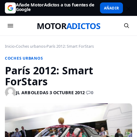
Añade MotorAdictos a tus fuentes de
AÑADIR
Google
MOTOR
ADICTOS
Inicio
›
Coches urbanos
›
París 2012: Smart ForStars
COCHES URBANOS
París 2012: Smart
ForStars
0
JL ARBOLEDAS
·
3 OCTUBRE 2012
·