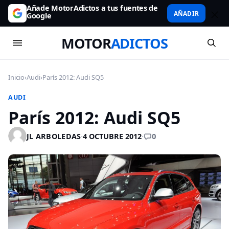
Añade MotorAdictos a tus fuentes de
AÑADIR
Google
MOTOR
ADICTOS
Inicio
›
Audi
›
París 2012: Audi SQ5
AUDI
París 2012: Audi SQ5
0
JL ARBOLEDAS
·
4 OCTUBRE 2012
·