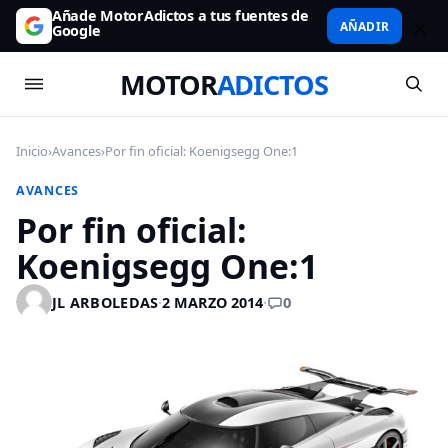
Añade MotorAdictos a tus fuentes de
AÑADIR
Google
MOTOR
ADICTOS
Inicio
›
Avances
›
Por fin oficial: Koenigsegg One:1
AVANCES
Por fin oficial:
Koenigsegg One:1
0
JL ARBOLEDAS
·
2 MARZO 2014
·