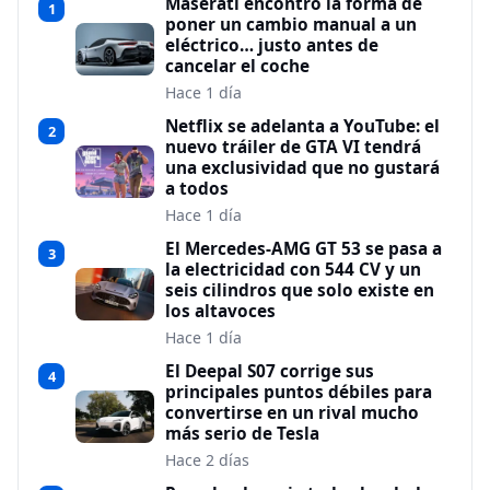
Maserati encontró la forma de
1
poner un cambio manual a un
eléctrico… justo antes de
cancelar el coche
Hace 1 día
Netflix se adelanta a YouTube: el
2
nuevo tráiler de GTA VI tendrá
una exclusividad que no gustará
a todos
Hace 1 día
El Mercedes-AMG GT 53 se pasa a
3
la electricidad con 544 CV y un
seis cilindros que solo existe en
los altavoces
Hace 1 día
El Deepal S07 corrige sus
4
principales puntos débiles para
convertirse en un rival mucho
más serio de Tesla
Hace 2 días