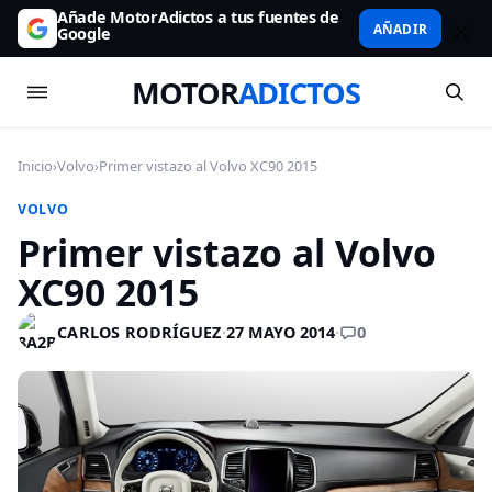
Añade MotorAdictos a tus fuentes de
AÑADIR
Google
MOTOR
ADICTOS
Inicio
›
Volvo
›
Primer vistazo al Volvo XC90 2015
VOLVO
Primer vistazo al Volvo
XC90 2015
0
CARLOS RODRÍGUEZ
·
27 MAYO 2014
·