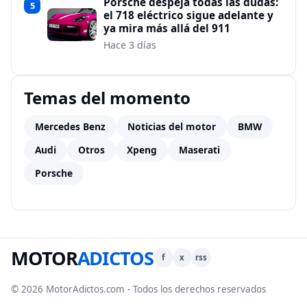
Porsche despeja todas las dudas:
5
el 718 eléctrico sigue adelante y
ya mira más allá del 911
Hace 3 días
Temas del momento
Mercedes Benz
Noticias del motor
BMW
Audi
Otros
Xpeng
Maserati
Porsche
MOTOR
ADICTOS
f
x
rss
© 2026 MotorAdictos.com - Todos los derechos reservados