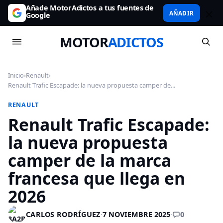
Añade MotorAdictos a tus fuentes de
AÑADIR
Google
MOTOR
ADICTOS
Inicio
›
Renault
›
Renault Trafic Escapade: la nueva propuesta camper de...
RENAULT
Renault Trafic Escapade:
la nueva propuesta
camper de la marca
francesa que llega en
2026
0
CARLOS RODRÍGUEZ
·
7 NOVIEMBRE 2025
·