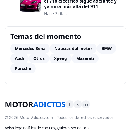
el 718 eléctrico sigue adelante y
ya mira más allá del 911
Hace 2 días
Temas del momento
Mercedes Benz
Noticias del motor
BMW
Audi
Otros
Xpeng
Maserati
Porsche
MOTOR
ADICTOS
f
x
rss
© 2026 MotorAdictos.com - Todos los derechos reservados
Aviso legal
Política de cookies
¿Quieres ser editor?