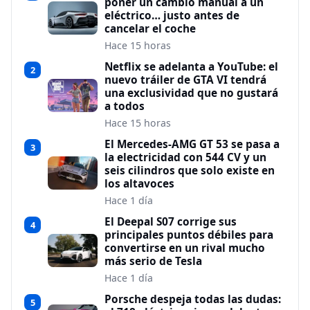
poner un cambio manual a un
eléctrico… justo antes de
cancelar el coche
Hace 15 horas
Netflix se adelanta a YouTube: el
2
nuevo tráiler de GTA VI tendrá
una exclusividad que no gustará
a todos
Hace 15 horas
El Mercedes-AMG GT 53 se pasa a
3
la electricidad con 544 CV y un
seis cilindros que solo existe en
los altavoces
Hace 1 día
El Deepal S07 corrige sus
4
principales puntos débiles para
convertirse en un rival mucho
más serio de Tesla
Hace 1 día
Porsche despeja todas las dudas:
5