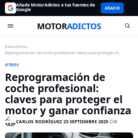
Añade MotorAdictos a tus fuentes de
AÑADIR
Google
MOTOR
ADICTOS
Inicio
›
Otros
›
Reprogramación de coche profesional: claves para proteger el...
OTROS
Reprogramación de
coche profesional:
claves para proteger el
motor y ganar confianza
0
CARLOS RODRÍGUEZ
·
23 SEPTIEMBRE 2025
·